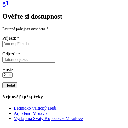
g1
Ověřte si dostupnost
Povinná pole jsou označena
*
Příjezd:
*
Odjezd:
*
Hosté:
Nejnovější příspěvky
Lednicko-valtický areál
Aqualand Moravia
Výšlap na Svatý Kopeček v Mikulově