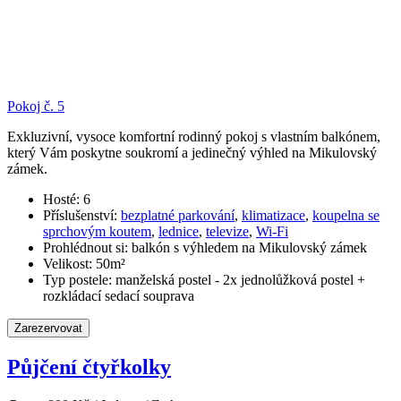
Pokoj č. 5
Exkluzivní, vysoce komfortní rodinný pokoj s vlastním balkónem,
který Vám poskytne soukromí a jedinečný výhled na Mikulovský
zámek.
Hosté:
6
Příslušenství:
bezplatné parkování
,
klimatizace
,
koupelna se
sprchovým koutem
,
lednice
,
televize
,
Wi-Fi
Prohlédnout si:
balkón s výhledem na Mikulovský zámek
Velikost:
50m²
Typ postele:
manželská postel - 2x jednolůžková postel +
rozkládací sedací souprava
Zarezervovat
Půjčení čtyřkolky