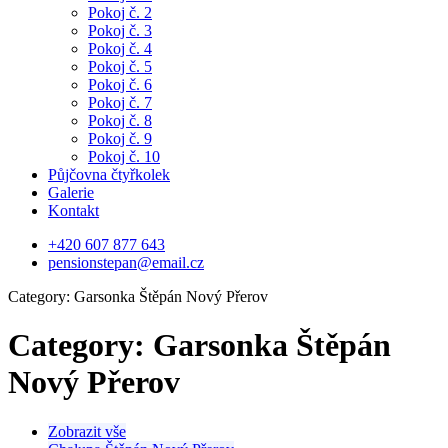
Pokoj č. 2
Pokoj č. 3
Pokoj č. 4
Pokoj č. 5
Pokoj č. 6
Pokoj č. 7
Pokoj č. 8
Pokoj č. 9
Pokoj č. 10
Půjčovna čtyřkolek
Galerie
Kontakt
+420 607 877 643
pensionstepan@email.cz
Category:
Garsonka Štěpán Nový Přerov
Category:
Garsonka Štěpán
Nový Přerov
Zobrazit vše