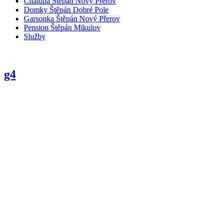
Chalupa Štěpán Nový Přerov
Domky Štěpán Dobré Pole
Garsonka Štěpán Nový Přerov
Pension Štěpán Mikulov
Služby
g4