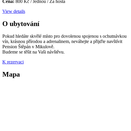
Cena:
800
Kč
/ Jednou / Za hosta
View details
O ubytování
Pokud hledáte skvělé místo pro dovolenou
spojenou s ochutnávkou
vín, krásnou
přírodou a adrenalinem, neváhejte a přijďte navštívit
Pension Štěpán v Mikulově.
Budeme se těšit na Vaši návštěvu.
K rezervaci
Mapa