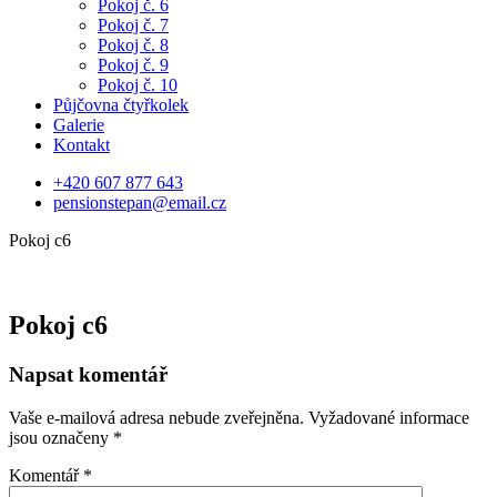
Pokoj č. 6
Pokoj č. 7
Pokoj č. 8
Pokoj č. 9
Pokoj č. 10
Půjčovna čtyřkolek
Galerie
Kontakt
+420 607 877 643
pensionstepan@email.cz
Pokoj c6
Pokoj c6
Napsat komentář
Vaše e-mailová adresa nebude zveřejněna.
Vyžadované informace
jsou označeny
*
Komentář
*