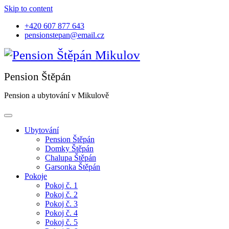
Skip to content
+420 607 877 643
pensionstepan@email.cz
Pension a ubytování v Mikulově
Ubytování
Pension Štěpán
Domky Štěpán
Chalupa Štěpán
Garsonka Štěpán
Pokoje
Pokoj č. 1
Pokoj č. 2
Pokoj č. 3
Pokoj č. 4
Pokoj č. 5