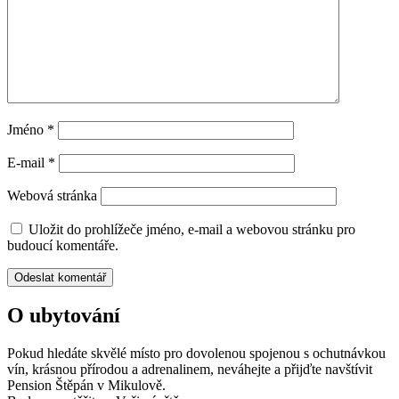
Jméno
*
E-mail
*
Webová stránka
Uložit do prohlížeče jméno, e-mail a webovou stránku pro
budoucí komentáře.
O ubytování
Pokud hledáte skvělé místo pro dovolenou
spojenou s ochutnávkou
vín, krásnou
přírodou a adrenalinem, neváhejte a přijďte navštívit
Pension Štěpán v Mikulově.