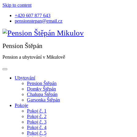
Skip to content
+420 607 877 643
pensionstepan@email.cz
Pension a ubytování v Mikulově
Ubytování
Pension Štěpán
Domky Štěpán
Chalupa Štěpán
Garsonka Štěpán
Pokoje
Pokoj č. 1
Pokoj č. 2
Pokoj č. 3
Pokoj č. 4
Pokoj č. 5