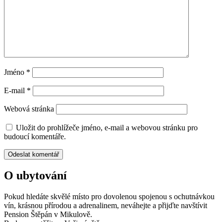
Jméno
*
E-mail
*
Webová stránka
Uložit do prohlížeče jméno, e-mail a webovou stránku pro
budoucí komentáře.
O ubytování
Pokud hledáte skvělé místo pro dovolenou
spojenou s ochutnávkou
vín, krásnou
přírodou a adrenalinem, neváhejte a přijďte navštívit
Pension Štěpán v Mikulově.