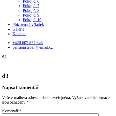
Pokoj č. 6
Pokoj č. 7
Pokoj č. 8
Pokoj č. 9
Pokoj č. 10
Půjčovna čtyřkolek
Galerie
Kontakt
+420 607 877 643
pensionstepan@email.cz
d3
d3
Napsat komentář
Vaše e-mailová adresa nebude zveřejněna.
Vyžadované informace
jsou označeny
*
Komentář
*