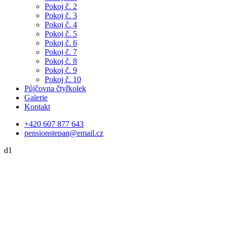
Pokoj č. 2
Pokoj č. 3
Pokoj č. 4
Pokoj č. 5
Pokoj č. 6
Pokoj č. 7
Pokoj č. 8
Pokoj č. 9
Pokoj č. 10
Půjčovna čtyřkolek
Galerie
Kontakt
+420 607 877 643
pensionstepan@email.cz
d1