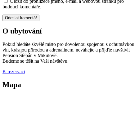
Uložit do prohlížeče jméno, e-mail a webovou stránku pro
budoucí komentáře.
O ubytování
Pokud hledáte skvělé místo pro dovolenou
spojenou s ochutnávkou
vín, krásnou
přírodou a adrenalinem, neváhejte a přijďte navštívit
Pension Štěpán v Mikulově.
Budeme se těšit na Vaši návštěvu.
K rezervaci
Mapa