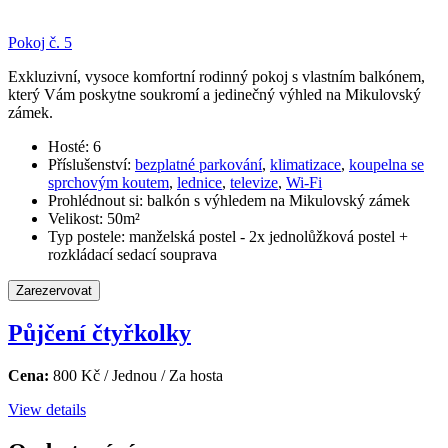
Pokoj č. 5
Exkluzivní, vysoce komfortní rodinný pokoj s vlastním balkónem,
který Vám poskytne soukromí a jedinečný výhled na Mikulovský
zámek.
Hosté:
6
Příslušenství:
bezplatné parkování
,
klimatizace
,
koupelna se
sprchovým koutem
,
lednice
,
televize
,
Wi-Fi
Prohlédnout si:
balkón s výhledem na Mikulovský zámek
Velikost:
50m²
Typ postele:
manželská postel - 2x jednolůžková postel +
rozkládací sedací souprava
Zarezervovat
Půjčení čtyřkolky
Cena:
800
Kč
/ Jednou / Za hosta
View details