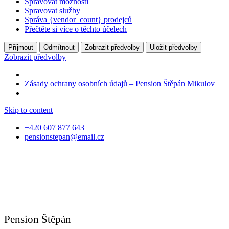
Spravovat možnosti
Spravovat služby
Správa {vendor_count} prodejců
Přečtěte si více o těchto účelech
Příjmout
Odmítnout
Zobrazit předvolby
Uložit předvolby
Zobrazit předvolby
Zásady ochrany osobních údajů – Pension Štěpán Mikulov
Skip to content
+420 607 877 643
pensionstepan@email.cz