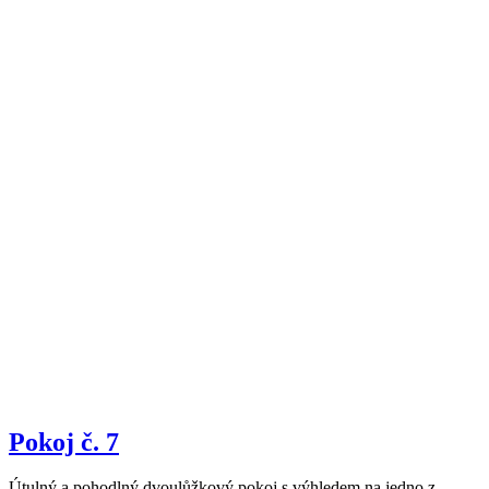
Pokoj č. 7
Útulný a pohodlný dvoulůžkový pokoj s výhledem na jedno z