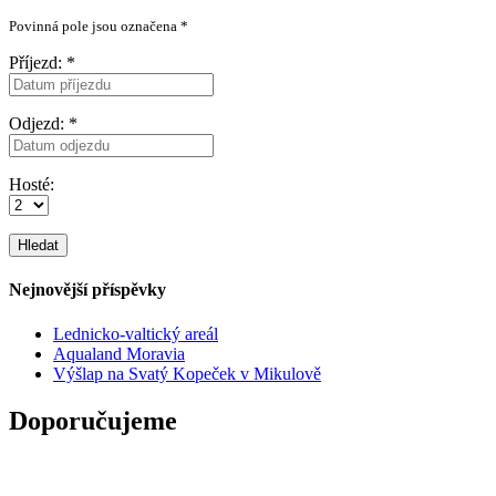
Povinná pole jsou označena
*
Příjezd:
*
Odjezd:
*
Hosté:
Nejnovější příspěvky
Lednicko-valtický areál
Aqualand Moravia
Výšlap na Svatý Kopeček v Mikulově
Doporučujeme