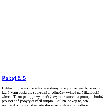
Pokoj č. 5
Exkluzivní, vysoce komfortní rodinný pokoj s vlastním balkónem,
který Vám poskytne soukromí a jedinečný výhled na Mikulovský
zámek. Tento pokoj je výjimečný svým prostorem a proto je vhodný
pro rodinné pobyty či větší skupinu lidí. Na pokoji najdete
manželskou postel, dvě jednolůžkové postele a pohodlnou