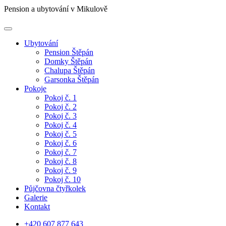
Pension a ubytování v Mikulově
Ubytování
Pension Štěpán
Domky Štěpán
Chalupa Štěpán
Garsonka Štěpán
Pokoje
Pokoj č. 1
Pokoj č. 2
Pokoj č. 3
Pokoj č. 4
Pokoj č. 5
Pokoj č. 6
Pokoj č. 7
Pokoj č. 8
Pokoj č. 9
Pokoj č. 10
Půjčovna čtyřkolek
Galerie
Kontakt
+420 607 877 643